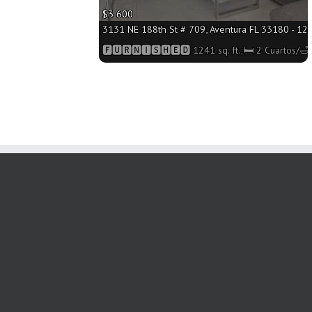
$3 600
3131 NE 188th St # 709, Aventura FL 33180 - 1241
🅵🆄🆁🅽🅸🆂🅷🅴🅳 1241 sq. ft.;🛏 2 Cuartos/