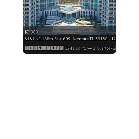
$3 900
 sq. ft.;🛏 2 Cuartos/🛁2 Baños
3131 NE 188th St # 609, Aventura FL 33180 - 1241 sq. ft.;
2 Baños
🅵🆄🆁🅽🅸🆂🅷🅴🅳 1241 sq. ft.;🛏 2 Cuartos/🛁2 Baños