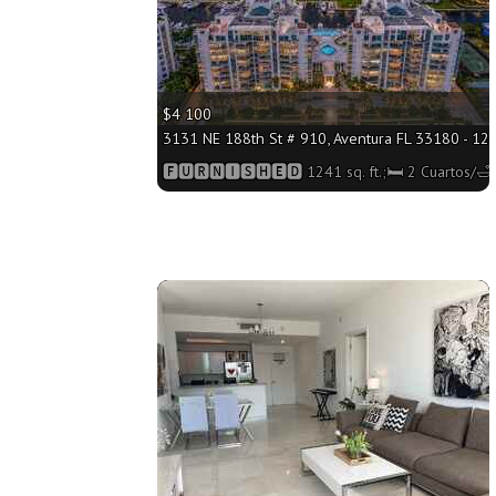
$4 100
3131 NE 188th St # 910, Aventura FL 33180 - 1241
🅵🆄🆁🅽🅸🆂🅷🅴🅳 1241 sq. ft.;🛏 2 Cuartos/
More