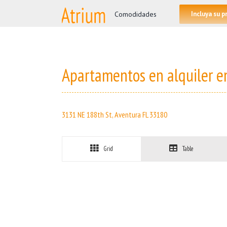
Skip
for:
Comodidades
Incluya su 
to
content
Apartamentos en alquiler e
3131 NE 188th St, Aventura FL 33180
Grid
Table