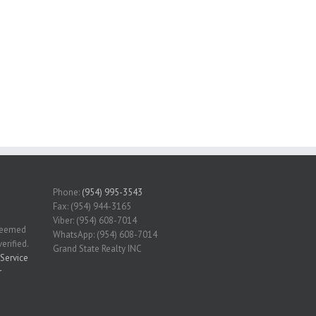
Phone:
(954) 995-3543
Fax: (954) 944-3165
Viber: (954) 608-7014
 deemed
WhatsApp: (954) 608-7014
erified.
Grand State Realty INC
Service
r