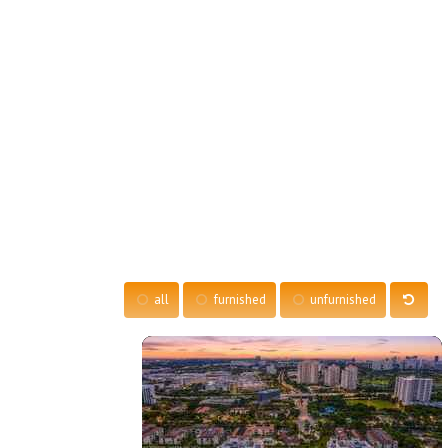
all
furnished
unfurnished
More