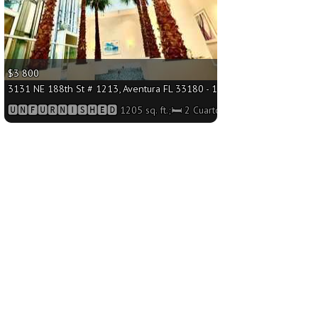
$3 800
 2 Cuartos/🛁2 Baños
3131 NE 188th St # 1213, Aventura FL 33180 - 1205 sq. ft.;🛏 2 Cuarto
🆄🅽🅵🆄🆁🅽🅸🆂🅷🅴🅳 1205 sq. ft.;🛏 2 Cuartos/🛁3 Baños