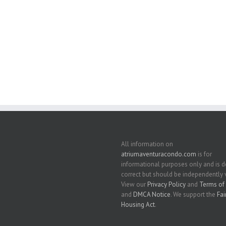
 sq. ft.;🛏 2 Cuartos/🛁2 Baños
2 Baños
All information on
atriumaventuracondo.com
is for
informational purposes only and is
correct but should be independently v
View our
Privacy Policy
and
Terms of 
and
DMCA Notice
. We support the
Fai
Housing Act
.